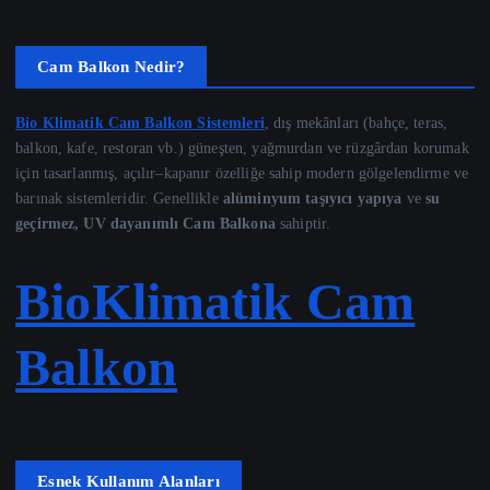
Cam Balkon Nedir?
Bio Klimatik Cam Balkon Sistemleri
, dış mekânları (bahçe, teras,
balkon, kafe, restoran vb.) güneşten, yağmurdan ve rüzgârdan korumak
için tasarlanmış, açılır–kapanır özelliğe sahip modern gölgelendirme ve
barınak sistemleridir. Genellikle
alüminyum taşıyıcı yapıya
ve
su
geçirmez, UV dayanımlı Cam Balkona
sahiptir.
BioKlimatik Cam
Balkon
Esnek Kullanım Alanları