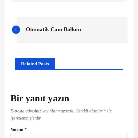
Y
Otomatik Cam Balkon
a
z
Related Posts
ı
g
e
Bir yanıt yazın
z
E-posta adresiniz yayınlanmayacak.
Gerekli alanlar
*
ile
işaretlenmişlerdir
i
Yorum
*