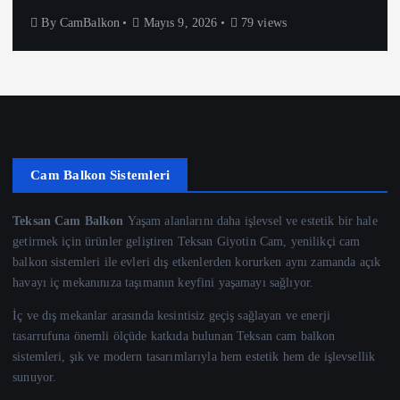
By
CamBalkon
Mayıs 9, 2026
79 views
Cam Balkon Sistemleri
Teksan Cam Balkon
Yaşam alanlarını daha işlevsel ve estetik bir hale
getirmek için ürünler geliştiren Teksan Giyotin Cam, yenilikçi cam
balkon sistemleri ile evleri dış etkenlerden korurken aynı zamanda açık
havayı iç mekanınıza taşımanın keyfini yaşamayı sağlıyor.
İç ve dış mekanlar arasında kesintisiz geçiş sağlayan ve enerji
tasarrufuna önemli ölçüde katkıda bulunan Teksan cam balkon
sistemleri, şık ve modern tasarımlarıyla hem estetik hem de işlevsellik
sunuyor.