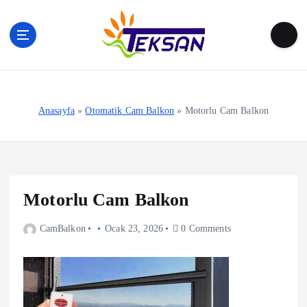
S
k
i
p
t
o
c
Anasayfa
»
Otomatik Cam Balkon
»
Motorlu Cam Balkon
o
n
t
e
n
Motorlu Cam Balkon
t
CamBalkon
Ocak 23, 2026
0 Comments