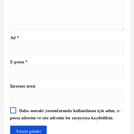
n
m
e
Ad
*
s
i
E-posta
*
İnternet sitesi
Daha sonraki yorumlarımda kullanılması için adım, e-
posta adresim ve site adresim bu tarayıcıya kaydedilsin.