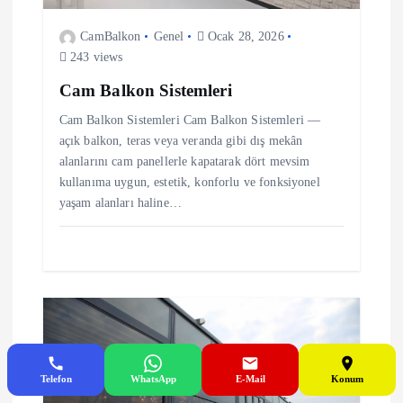
m
CamBalkon
Genel
Ocak 28, 2026
243 views
e
Cam Balkon Sistemleri
s
Cam Balkon Sistemleri Cam Balkon Sistemleri —
açık balkon, teras veya veranda gibi dış mekân
i
alanlarını cam panellerle kapatarak dört mevsim
kullanıma uygun, estetik, konforlu ve fonksiyonel
yaşam alanları haline…
Telefon
WhatsApp
E-Mail
Konum