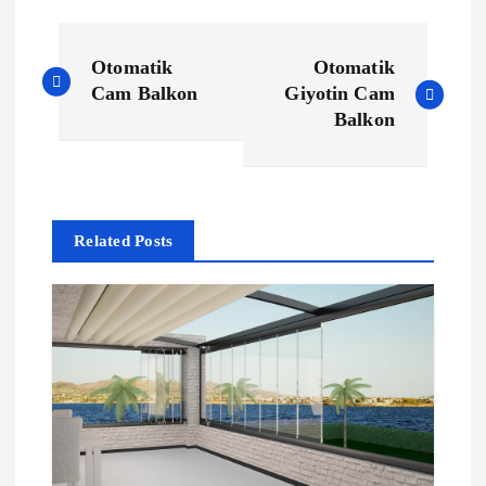
Y
Otomatik
Otomatik
a
Cam Balkon
Giyotin Cam
Balkon
z
ı
Related Posts
g
e
z
i
n