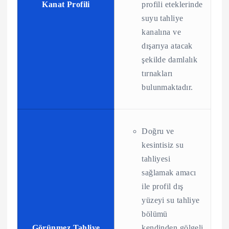
Kanat Profili
profili eteklerinde
suyu tahliye
kanalına ve
dışarıya atacak
şekilde damlalık
tırnakları
bulunmaktadır.
Doğru ve
kesintisiz su
tahliyesi
sağlamak amacı
ile profil dış
yüzeyi su tahliye
bölümü
Görünmez Tahliye
kendinden gölgeli