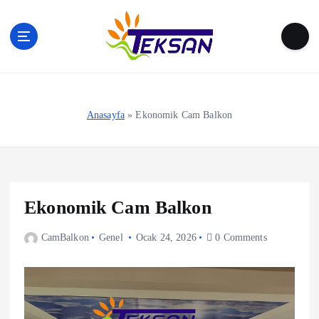
S
k
i
p
t
o
c
Anasayfa
»
Ekonomik Cam Balkon
o
n
t
e
n
Ekonomik Cam Balkon
t
CamBalkon
Genel
Ocak 24, 2026
0 Comments