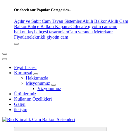
for:
Or check our Popular Categories...
Açılır ve Sabit Cam Tavan Sistemleri
Akıllı Balkon
Akıllı Cam
Balkon
Bahçe Balkon Kapama
Cafe
cafe giyotin cam
cam
balkon kış bahçesi tasarımları
Cam veranda Metrekare
Fiyatları
elektrikli giyotin cam
Fiyat Listesi
Kurumsal
Hakkımızda
Misyonumuz
Vizyonumuz
Ürünlerimiz
Kullanım Özellikleri
Galeri
iletişim