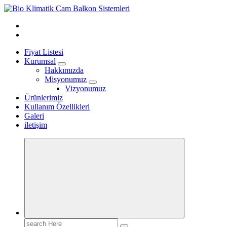
Skip
to
content
Fiyat Listesi
Kurumsal
Hakkımızda
Misyonumuz
Vizyonumuz
Ürünlerimiz
Kullanım Özellikleri
Galeri
iletişim
Search