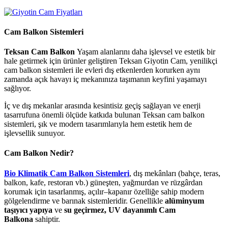
Cam Balkon Sistemleri
Teksan Cam Balkon
Yaşam alanlarını daha işlevsel ve estetik bir
hale getirmek için ürünler geliştiren Teksan Giyotin Cam, yenilikçi
cam balkon sistemleri ile evleri dış etkenlerden korurken aynı
zamanda açık havayı iç mekanınıza taşımanın keyfini yaşamayı
sağlıyor.
İç ve dış mekanlar arasında kesintisiz geçiş sağlayan ve enerji
tasarrufuna önemli ölçüde katkıda bulunan Teksan cam balkon
sistemleri, şık ve modern tasarımlarıyla hem estetik hem de
işlevsellik sunuyor.
Cam Balkon Nedir?
Bio Klimatik Cam Balkon Sistemleri
, dış mekânları (bahçe, teras,
balkon, kafe, restoran vb.) güneşten, yağmurdan ve rüzgârdan
korumak için tasarlanmış, açılır–kapanır özelliğe sahip modern
gölgelendirme ve barınak sistemleridir. Genellikle
alüminyum
taşıyıcı yapıya
ve
su geçirmez, UV dayanımlı Cam
Balkona
sahiptir.