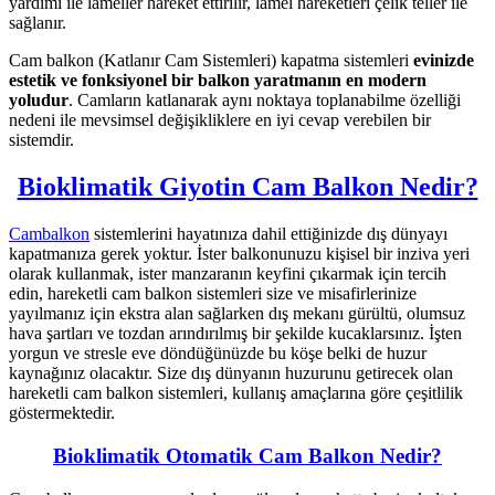
yardımı ile lameller hareket ettirilir, lamel hareketleri çelik teller ile
sağlanır.
Cam balkon (Katlanır Cam Sistemleri) kapatma sistemleri
evinizde
estetik ve fonksiyonel bir balkon yaratmanın en modern
yoludur
. Camların katlanarak aynı noktaya toplanabilme özelliği
nedeni ile mevsimsel değişikliklere en iyi cevap verebilen bir
sistemdir.
Bioklimatik Giyotin Cam Balkon Nedir?
Cambalkon
sistemlerini hayatınıza dahil ettiğinizde dış dünyayı
kapatmanıza gerek yoktur. İster balkonunuzu kişisel bir inziva yeri
olarak kullanmak, ister manzaranın keyfini çıkarmak için tercih
edin, hareketli cam balkon sistemleri size ve misafirlerinize
yayılmanız için ekstra alan sağlarken dış mekanı gürültü, olumsuz
hava şartları ve tozdan arındırılmış bir şekilde kucaklarsınız. İşten
yorgun ve stresle eve döndüğünüzde bu köşe belki de huzur
kaynağınız olacaktır. Size dış dünyanın huzurunu getirecek olan
hareketli cam balkon sistemleri, kullanış amaçlarına göre çeşitlilik
göstermektedir.
Bioklimatik Otomatik Cam Balkon Nedir?