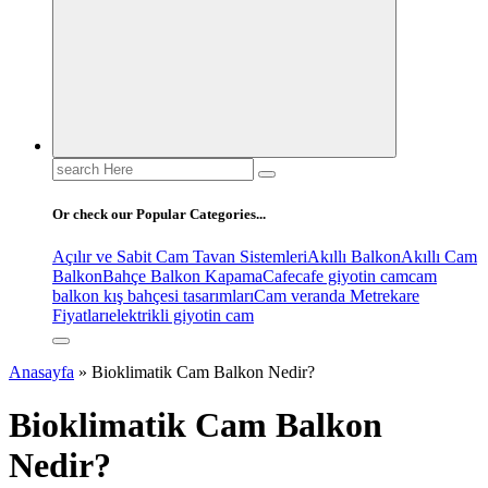
Search
for:
Or check our Popular Categories...
Açılır ve Sabit Cam Tavan Sistemleri
Akıllı Balkon
Akıllı Cam
Balkon
Bahçe Balkon Kapama
Cafe
cafe giyotin cam
cam
balkon kış bahçesi tasarımları
Cam veranda Metrekare
Fiyatları
elektrikli giyotin cam
Anasayfa
»
Bioklimatik Cam Balkon Nedir?
Bioklimatik Cam Balkon
Nedir?