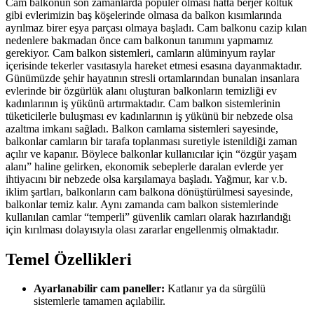
Cam balkonun son zamanlarda popüler olması hatta berjer koltuk
gibi evlerimizin baş köşelerinde olmasa da balkon kısımlarında
ayrılmaz birer eşya parçası olmaya başladı. Cam balkonu cazip kılan
nedenlere bakmadan önce cam balkonun tanımını yapmamız
gerekiyor. Cam balkon sistemleri, camların alüminyum raylar
içerisinde tekerler vasıtasıyla hareket etmesi esasına dayanmaktadır.
Günümüzde şehir hayatının stresli ortamlarından bunalan insanlara
evlerinde bir özgürlük alanı oluşturan balkonların temizliği ev
kadınlarının iş yükünü artırmaktadır. Cam balkon sistemlerinin
tüketicilerle buluşması ev kadınlarının iş yükünü bir nebzede olsa
azaltma imkanı sağladı. Balkon camlama sistemleri sayesinde,
balkonlar camların bir tarafa toplanması suretiyle istenildiği zaman
açılır ve kapanır. Böylece balkonlar kullanıcılar için “özgür yaşam
alanı” haline gelirken, ekonomik sebeplerle daralan evlerde yer
ihtiyacını bir nebzede olsa karşılamaya başladı. Yağmur, kar v.b.
iklim şartları, balkonların cam balkona dönüştürülmesi sayesinde,
balkonlar temiz kalır. Aynı zamanda cam balkon sistemlerinde
kullanılan camlar “temperli” güvenlik camları olarak hazırlandığı
için kırılması dolayısıyla olası zararlar engellenmiş olmaktadır.
Temel Özellikleri
Ayarlanabilir cam paneller:
Katlanır ya da sürgülü
sistemlerle tamamen açılabilir.