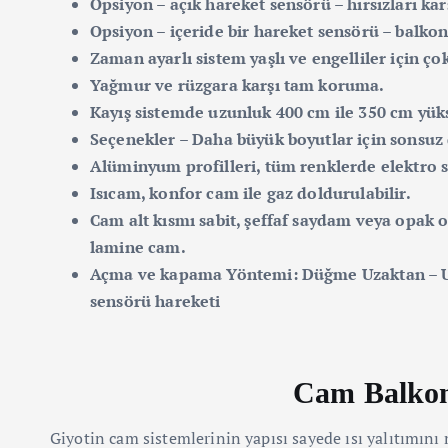
Opsiyon – açık hareket sensörü – hırsızları ka
Opsiyon – içeride bir hareket sensörü – balko
Zaman ayarlı sistem yaşlı ve engelliler için ç
Yağmur ve rüzgara karşı tam koruma.
Kayış sistemde uzunluk 400 cm ile 350 cm yükse
Seçenekler – Daha büyük boyutlar için sonsuz d
Alüminyum profilleri, tüm renklerde elektro st
Isıcam, konfor cam ile gaz doldurulabilir.
Cam alt kısmı sabit, şeffaf saydam veya opak o
lamine cam.
Açma ve kapama Yöntemi: Düğme Uzaktan – U
sensörü hareketi
Cam Balkon 
Giyotin cam sistemlerinin yapısı sayede ısı yalıtımın