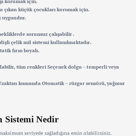
rşı korumak için.
na çıkan küçük çocukları korumak için.
ok uygundur.
kliklerde sorunsuz çalışabilir .
işli çelik mil sistemi kullanılmaktadır.
atik fırın boyalı.
labilir, tüm renkleri Seçenek dolgu – temperli veya
zaktan kumanda Otomatik – rüzgar sensörü, yağmur
Sistemi Nedir
ı maksimum seviyede sağladığına emin olabilirsiniz.