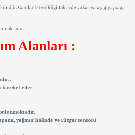
ündür. Camlar istenildiği taktirde yukarıya aşağıya, sağa
unmaktadır.
m Alanları :
dır..
a hareket eder
 bulunmaktadır.
apanır, yağmur halinde ve rüzgar sensörü