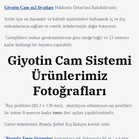
Giyotin Cam m2 fiyatları
Hakkında Detaylara Bakabilirsiniz.
Sizler için en dayanıklı ve kaliteli malzemeleri kullanarak iç ve dış
mekanlarınıza sağlam ve estetik ürünlerimizle değer katıyoruz.
ˇGenişlikleri mekan gereksinimlerine göre isteğe bağlı ve 13 metreye
kadar herhangi bir boyutta yapılabilir.
Giyotin Cam Sistemi
Ürünlerimiz
Fotoğrafları
ˇRay profilleri (80.2 x 130 mm), ekstrüzyon alüminyum ray profilleri
ile sistem 8 metreye kadar
tente
ileri açılım yapabilmektedir.
Galeri ürünlerimiz Branda Şeffaf Kış Bahçesi kavisli tente
ˇ
Pergola Tente Sistemler
i
kumandaya tek dokunuşla 94 m˛’ e kadar