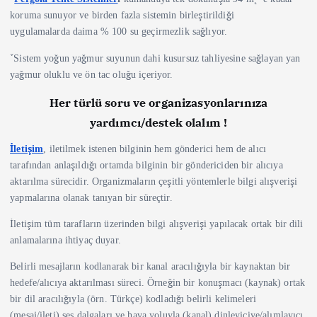
koruma sunuyor ve birden fazla sistemin birleştirildiği
uygulamalarda daima % 100 su geçirmezlik sağlıyor.
ˇSistem yoğun yağmur suyunun dahi kusursuz tahliyesine sağlayan yan
yağmur oluklu ve ön tac oluğu içeriyor.
Her türlü soru ve organizasyonlarınıza
yardımcı/destek olalım !
İletişim
, iletilmek istenen bilginin hem gönderici hem de alıcı
tarafından anlaşıldığı ortamda bilginin bir göndericiden bir alıcıya
aktarılma sürecidir. Organizmaların çeşitli yöntemlerle bilgi alışverişi
yapmalarına olanak tanıyan bir süreçtir.
İletişim tüm tarafların üzerinden bilgi alışverişi yapılacak ortak bir dili
anlamalarına ihtiyaç duyar.
Belirli mesajların kodlanarak bir kanal aracılığıyla bir kaynaktan bir
hedefe/alıcıya aktarılması süreci. Örneğin bir konuşmacı (kaynak) ortak
bir dil aracılığıyla (örn. Türkçe) kodladığı belirli kelimeleri
(mesaj/ileti) ses dalgaları ve hava yoluyla (kanal) dinleyiciye/alımlayıcı