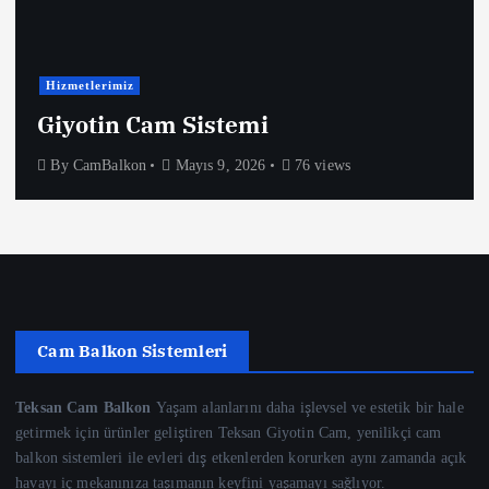
Hizmetlerimiz
Giyotin Cam Sistemi
By
CamBalkon
Mayıs 9, 2026
76 views
Cam Balkon Sistemleri
Teksan Cam Balkon
Yaşam alanlarını daha işlevsel ve estetik bir hale
getirmek için ürünler geliştiren Teksan Giyotin Cam, yenilikçi cam
balkon sistemleri ile evleri dış etkenlerden korurken aynı zamanda açık
havayı iç mekanınıza taşımanın keyfini yaşamayı sağlıyor.