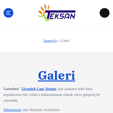
S
k
i
p
t
o
c
Anasayfa
»
Galeri
o
n
t
e
n
Galeri
t
Galerimiz ˇ
Giyotinli Cam Sistemi
açık alanların kötü hava
koşullarında bile yıllarca kullanılmasına olanak veren gelişmiş bir
çözümdür.
Hakkımızda
olan Detayları inceleyiniz.