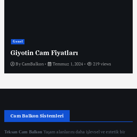
Genel
Giyotin Cam Fiyatları
By
CamBalkon
Temmuz 1, 2024
219 views
Cam Balkon Sistemleri
Yaşam alanlarını daha işlevsel ve estetik bir
Teksan Cam Balkon