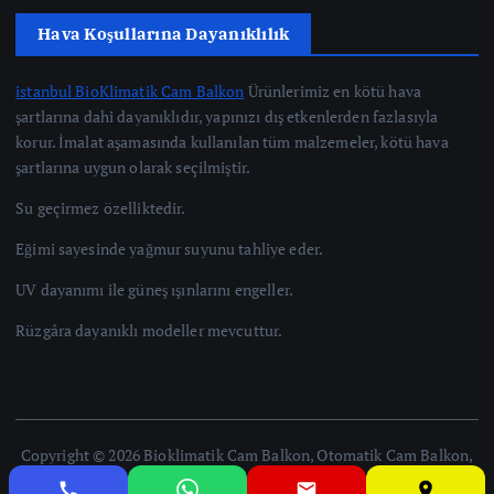
Hava Koşullarına Dayanıklılık
istanbul BioKlimatik Cam Balkon
Ürünlerimiz en kötü hava
şartlarına dahi dayanıklıdır, yapınızı dış etkenlerden fazlasıyla
korur. İmalat aşamasında kullanılan tüm malzemeler, kötü hava
şartlarına uygun olarak seçilmiştir.
Su geçirmez özelliktedir.
Eğimi sayesinde yağmur suyunu tahliye eder.
UV dayanımı ile güneş ışınlarını engeller.
Rüzgâra dayanıklı modeller mevcuttur.
Copyright © 2026 Bioklimatik Cam Balkon, Otomatik Cam Balkon,
Giyotin Cam Balkon, İstanbul | Powered by [İstanbul Cam Balkon]