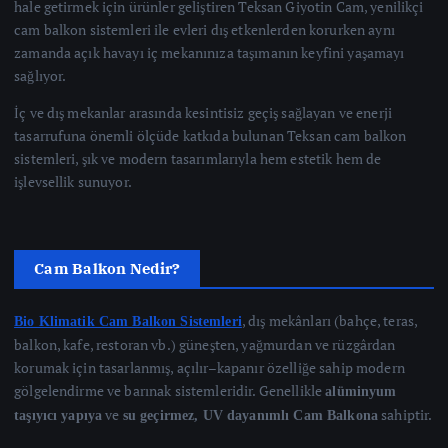
hale getirmek için ürünler geliştiren Teksan Giyotin Cam, yenilikçi
cam balkon sistemleri ile evleri dış etkenlerden korurken aynı
zamanda açık havayı iç mekanınıza taşımanın keyfini yaşamayı
sağlıyor.
İç ve dış mekanlar arasında kesintisiz geçiş sağlayan ve enerji
tasarrufuna önemli ölçüde katkıda bulunan Teksan cam balkon
sistemleri, şık ve modern tasarımlarıyla hem estetik hem de
işlevsellik sunuyor.
Cam Balkon Nedir?
, dış mekânları (bahçe, teras,
Bio Klimatik Cam Balkon Sistemleri
balkon, kafe, restoran vb.) güneşten, yağmurdan ve rüzgârdan
korumak için tasarlanmış, açılır–kapanır özelliğe sahip modern
gölgelendirme ve barınak sistemleridir. Genellikle
alüminyum
ve
sahiptir.
taşıyıcı yapıya
su geçirmez, UV dayanımlı Cam Balkona