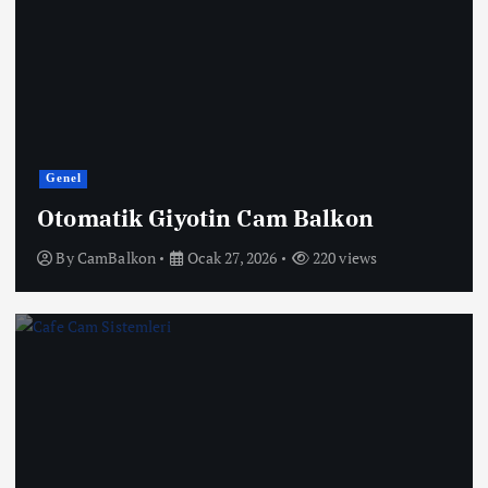
Genel
Otomatik Giyotin Cam Balkon
By
CamBalkon
Ocak 27, 2026
220 views