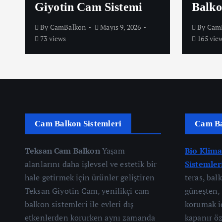
Giyotin Cam Sistemi
Balko
By
CamBalkon
Mayıs 9, 2026
By
Cam
73 views
165 vie
Cam Balkon Sistemleri
Cam Ba
Teksan Cam Balkon
Yaşam
Bio Klim
alanlarını daha işlevsel ve estetik bir
Sistemler
hale getirmek için ürünler geliştiren
teras, bal
Teksan Giyotin Cam, yenilikçi cam
güneşten,
balkon sistemleri ile evleri dış
korumak iç
etkenlerden korurken aynı zamanda
kapanır ö