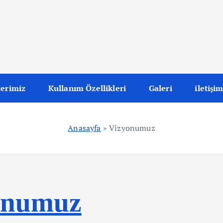
lerimiz
Kullanım Özellikleri
Galeri
iletişi
Anasayfa
»
Vizyonumuz
onumuz