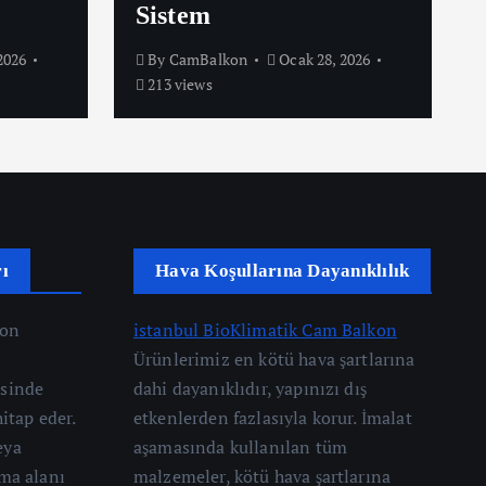
Sistem
2026
By
CamBalkon
Ocak 28, 2026
213 views
ı
Hava Koşullarına Dayanıklılık
kon
istanbul BioKlimatik Cam Balkon
Ürünlerimiz en kötü hava şartlarına
esinde
dahi dayanıklıdır, yapınızı dış
hitap eder.
etkenlerden fazlasıyla korur. İmalat
eya
aşamasında kullanılan tüm
rma alanı
malzemeler, kötü hava şartlarına