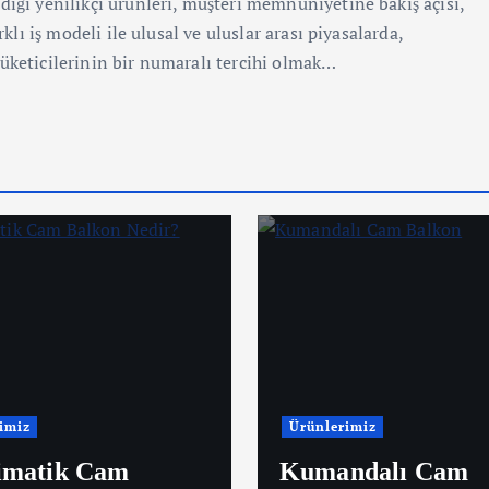
dığı yenilikçi ürünleri, müşteri memnuniyetine bakış açısı,
klı iş modeli ile ulusal ve uluslar arası piyasalarda,
üketicilerinin bir numaralı tercihi olmak…
imiz
Ürünlerimiz
imatik Cam
Kumandalı Cam