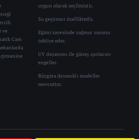
e
uygun olarak seçilmiştir.
eneği
Su geçirmez özelliktedir.
ercih
e ve
Eğimi sayesinde yağmur suyunu
omatik Cam
tahliye eder.
mekanlarda
UV dayanımı ile güneş ışınlarını
geçirmesine
engeller.
Rüzgâra dayanıklı modeller
mevcuttur.