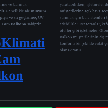
irme ve barınak
yaratabilirken, işletmeler d
dir. Genellikle
alüminyum
müşterilerine açık hava seç
apıya
ve
su geçirmez, UV
sunmak için bu sistemleri t
ı Cam Balkona
sahiptir.
edebilirler. Restoranlar, kaf
oteller gibi işletmeler, Ot
Balkon müşterilerinin dış 
oKlimati
konforlu bir şekilde vakit 
olanak tanır.
Cam
lkon