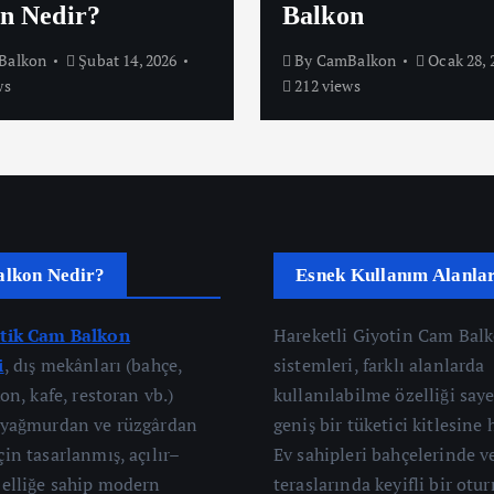
n Nedir?
Balkon
Balkon
Şubat 14, 2026
By
CamBalkon
Ocak 28, 
ws
212 views
lkon Nedir?
Esnek Kullanım Alanlar
atik Cam Balkon
Hareketli Giyotin Cam Bal
i
, dış mekânları (bahçe,
sistemleri, farklı alanlarda
kon, kafe, restoran vb.)
kullanılabilme özelliği say
 yağmurdan ve rüzgârdan
geniş bir tüketici kitlesine 
in tasarlanmış, açılır–
Ev sahipleri bahçelerinde v
zelliğe sahip modern
teraslarında keyifli bir otu