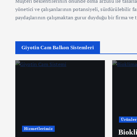
Müşteri beklentilerinin önünde olma arzusu ile tasarla
yönetici ve çalışanlarının potansiyeli, sürdürülebilir far
paydaşlarının çalışmaktan gurur duyduğu bir firma ve t
Giyotin Cam Balkon Sistemleri
Ürünler
Hizmetlerimiz
Biokl