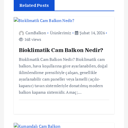
Related Posts
g
e
CamBalkon
Ürünlerimiz
Şubat 14, 2026
z
168 views
i
Bioklimatik Cam Balkon Nedir?
Bioklimatik Cam Balkon Nedir? Bioklimatik cam
n
balkon, hava koşullarına göre ayarlanabilen, doğal
iklimlendirme prensibiyle çalışan, genellikle
m
ayarlanabilir cam paneller veya lamelli (açılır-
kapanır) tavan sistemleriyle donatılmış modern
e
balkon kapama sistemidir. Amaç;…
s
i