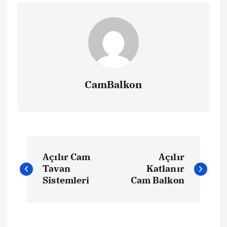
CamBalkon
Y
Açılır Cam
Açılır
a
Tavan
Katlanır
Sistemleri
Cam Balkon
z
ı