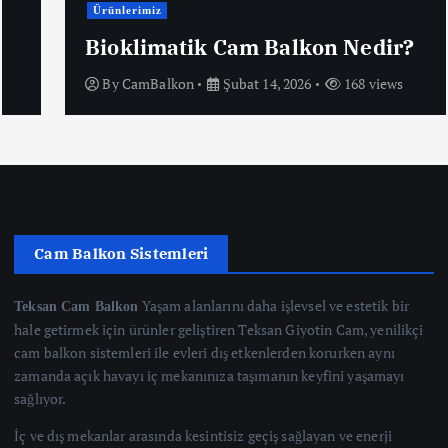
Ürünlerimiz
Bioklimatik Cam Balkon Nedir?
By
CamBalkon
Şubat 14, 2026
168 views
Cam Balkon Sistemleri
Yaşam alanlarını daha işlevsel ve estetik bir
Teksan Cam Balkon
hale getirmek için ürünler geliştiren Teksan Giyotin Cam, yenilikçi
cam balkon sistemleri ile evleri dış etkenlerden korurken aynı
zamanda açık havayı iç mekanınıza taşımanın keyfini yaşamayı
sağlıyor.
İç ve dış mekanlar arasında kesintisiz geçiş sağlayan ve enerji