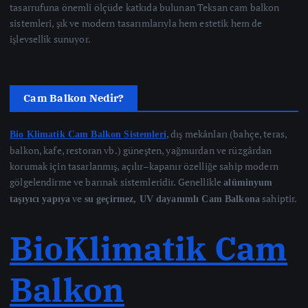
tasarrufuna önemli ölçüde katkıda bulunan Teksan cam balkon
sistemleri, şık ve modern tasarımlarıyla hem estetik hem de
işlevsellik sunuyor.
Cam Balkon Nedir?
, dış mekânları (bahçe, teras,
Bio Klimatik Cam Balkon Sistemleri
balkon, kafe, restoran vb.) güneşten, yağmurdan ve rüzgârdan
korumak için tasarlanmış, açılır–kapanır özelliğe sahip modern
gölgelendirme ve barınak sistemleridir. Genellikle
alüminyum
ve
sahiptir.
taşıyıcı yapıya
su geçirmez, UV dayanımlı Cam Balkona
BioKlimatik Cam
Balkon