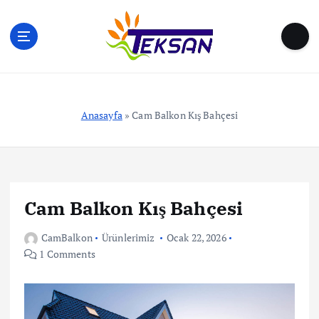
S
k
i
p
t
o
c
Anasayfa
»
Cam Balkon Kış Bahçesi
o
n
t
e
n
Cam Balkon Kış Bahçesi
t
CamBalkon
Ürünlerimiz
Ocak 22, 2026
1 Comments