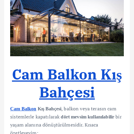
Cam Balkon Kış
Bahçesi
, balkon veya terasın cam
Cam Balkon
Kış Bahçesi
sistemlerle kapatılarak
bir
dört mevsim kullanılabilir
yaşam alanına dönüştürülmesidir. Kısaca
özetleyeyim: