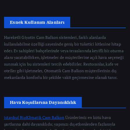
Esnek Kullanım Alanları
Hareketli Giyotin Cam Balkon sistemleri, farklı alanlarda
kullanılabilme özelliği sayesinde geniş bir tüketici kitlesine hitap
eder. Ev sahipleri bahçelerinde veya teraslarında keyifli bir oturma
alanı yaratabilirken, işletmeler de müşterilerine açık hava seçeneği
sunmak için bu sistemleri tercih edebilirler. Restoranlar, kafe ve
oteller gibi işletmeler, Otomatik Cam Balkon müşterilerinin dış
mekanlarda konforlu bir şekilde vakit geçirmesine olanak tanır.
Hava Koşullarına Dayanıklılık
istanbul BioKlimatik Cam Balkon
Ürünlerimiz en kötü hava
şartlarına dahi dayanıklıdır, yapınızı dış etkenlerden fazlasıyla