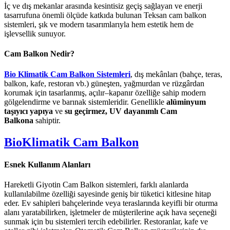
İç ve dış mekanlar arasında kesintisiz geçiş sağlayan ve enerji
tasarrufuna önemli ölçüde katkıda bulunan Teksan cam balkon
sistemleri, şık ve modern tasarımlarıyla hem estetik hem de
işlevsellik sunuyor.
Cam Balkon Nedir?
Bio Klimatik Cam Balkon Sistemleri
, dış mekânları (bahçe, teras,
balkon, kafe, restoran vb.) güneşten, yağmurdan ve rüzgârdan
korumak için tasarlanmış, açılır–kapanır özelliğe sahip modern
gölgelendirme ve barınak sistemleridir. Genellikle
alüminyum
taşıyıcı yapıya
ve
su geçirmez, UV dayanımlı Cam
Balkona
sahiptir.
BioKlimatik Cam Balkon
Esnek Kullanım Alanları
Hareketli Giyotin Cam Balkon sistemleri, farklı alanlarda
kullanılabilme özelliği sayesinde geniş bir tüketici kitlesine hitap
eder. Ev sahipleri bahçelerinde veya teraslarında keyifli bir oturma
alanı yaratabilirken, işletmeler de müşterilerine açık hava seçeneği
sunmak için bu sistemleri tercih edebilirler. Restoranlar, kafe ve