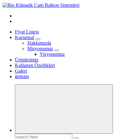
Skip
to
content
Fiyat Listesi
Kurumsal
Hakkımızda
Misyonumuz
Vizyonumuz
Ürünlerimiz
Kullanım Özellikleri
Galeri
iletişim
Search