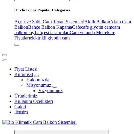
for:
Or check our Popular Categories...
Açılır ve Sabit Cam Tavan Sistemleri
Akıllı Balkon
Akıllı Cam
Balkon
Bahçe Balkon Kapama
Cafe
cafe giyotin cam
cam
balkon kış bahçesi tasarımları
Cam veranda Metrekare
Fiyatları
elektrikli giyotin cam
Fiyat Listesi
Kurumsal
Hakkımızda
Misyonumuz
Vizyonumuz
Ürünlerimiz
Kullanım Özellikleri
Galeri
iletişim