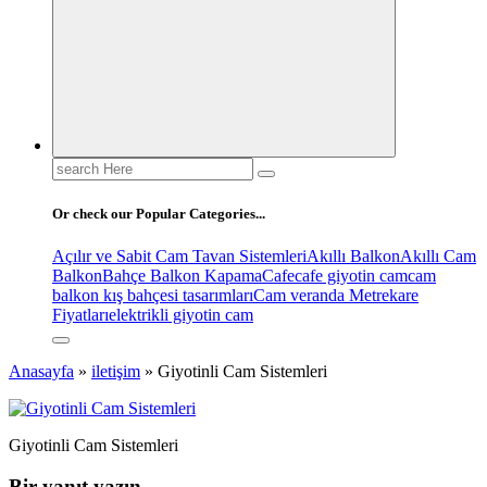
Search
for:
Or check our Popular Categories...
Açılır ve Sabit Cam Tavan Sistemleri
Akıllı Balkon
Akıllı Cam
Balkon
Bahçe Balkon Kapama
Cafe
cafe giyotin cam
cam
balkon kış bahçesi tasarımları
Cam veranda Metrekare
Fiyatları
elektrikli giyotin cam
Anasayfa
»
iletişim
»
Giyotinli Cam Sistemleri
Giyotinli Cam Sistemleri
Bir yanıt yazın