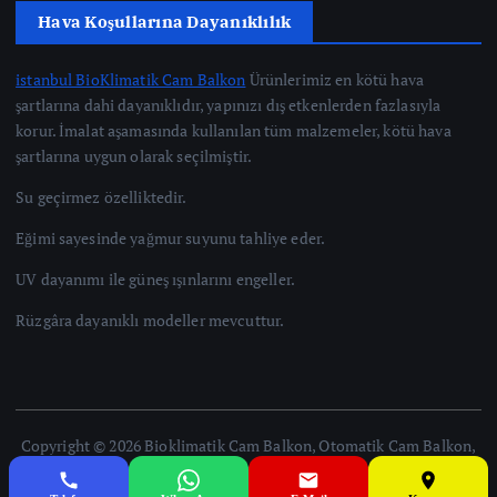
Hava Koşullarına Dayanıklılık
istanbul BioKlimatik Cam Balkon
Ürünlerimiz en kötü hava
şartlarına dahi dayanıklıdır, yapınızı dış etkenlerden fazlasıyla
korur. İmalat aşamasında kullanılan tüm malzemeler, kötü hava
şartlarına uygun olarak seçilmiştir.
Su geçirmez özelliktedir.
Eğimi sayesinde yağmur suyunu tahliye eder.
UV dayanımı ile güneş ışınlarını engeller.
Rüzgâra dayanıklı modeller mevcuttur.
Copyright © 2026 Bioklimatik Cam Balkon, Otomatik Cam Balkon,
Giyotin Cam Balkon, İstanbul | Powered by [İstanbul Cam Balkon]