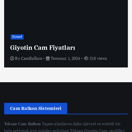
Genel
Giyotin Cam Fiyatları
By
CamBalkon
Temmuz 1, 2024
218 views
Cam Balkon Sistemleri
Yaşam alanlarını daha işlevsel ve estetik bir
Teksan Cam Balkon
hale getirmek için ürünler geliştiren Teksan Giyotin Cam, yenilikçi