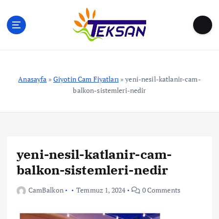
S
k
i
p
t
o
c
Anasayfa
»
Giyotin Cam Fiyatları
»
yeni-nesil-katlanir-cam-
o
balkon-sistemleri-nedir
n
t
e
n
t
yeni-nesil-katlanir-cam-
balkon-sistemleri-nedir
CamBalkon
Temmuz 1, 2024
0 Comments