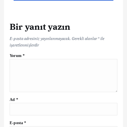
ı
g
e
Bir yanıt yazın
z
E-posta adresiniz yayınlanmayacak.
Gerekli alanlar
*
ile
işaretlenmişlerdir
i
Yorum
*
n
m
e
Ad
*
s
i
E-posta
*