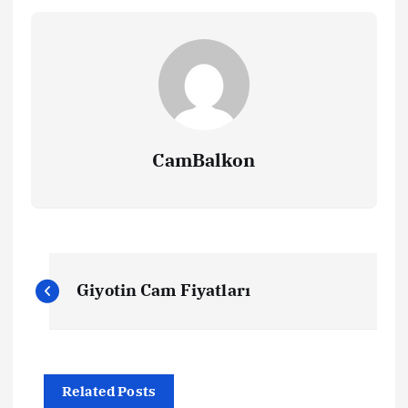
CamBalkon
Y
Giyotin Cam Fiyatları
a
z
Related Posts