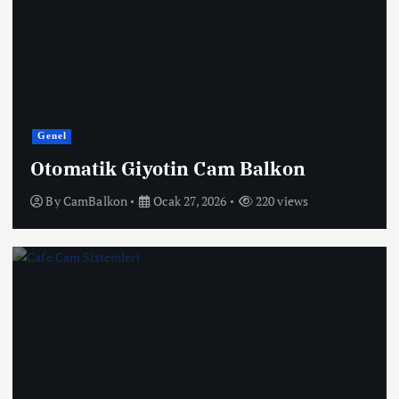
Genel
Otomatik Giyotin Cam Balkon
By
CamBalkon
Ocak 27, 2026
220 views