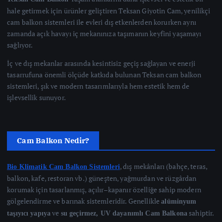
hale getirmek için ürünler geliştiren Teksan Giyotin Cam, yenilikçi
cam balkon sistemleri ile evleri dış etkenlerden korurken aynı
zamanda açık havayı iç mekanınıza taşımanın keyfini yaşamayı
sağlıyor.
İç ve dış mekanlar arasında kesintisiz geçiş sağlayan ve enerji
tasarrufuna önemli ölçüde katkıda bulunan Teksan cam balkon
sistemleri, şık ve modern tasarımlarıyla hem estetik hem de
işlevsellik sunuyor.
Cam Balkon Nedir?
, dış mekânları (bahçe, teras,
Bio Klimatik Cam Balkon Sistemleri
balkon, kafe, restoran vb.) güneşten, yağmurdan ve rüzgârdan
korumak için tasarlanmış, açılır–kapanır özelliğe sahip modern
gölgelendirme ve barınak sistemleridir. Genellikle
alüminyum
ve
sahiptir.
taşıyıcı yapıya
su geçirmez, UV dayanımlı Cam Balkona