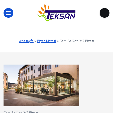
S
k
i
p
t
o
c
Anasayfa
»
Fiyat Listesi
»
Cam Balkon M2 Fiyatı
o
n
t
e
n
t
Cam Balkon M2 Fiyatı