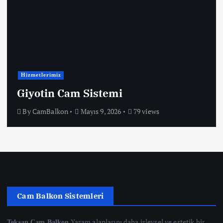
Hizmetlerimiz
Giyotin Cam Sistemi
By
CamBalkon
Mayıs 9, 2026
79 views
Cam Balkon Sistemleri
Yaşam alanlarını daha işlevsel ve estetik bir
Teksan Cam Balkon