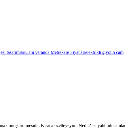
si tasarımları
Cam veranda Metrekare Fiyatları
elektrikli giyotin cam
a dönüştürülmesidir. Kısaca özetleyeyim: Nedir? Isı yalıtımlı camlar