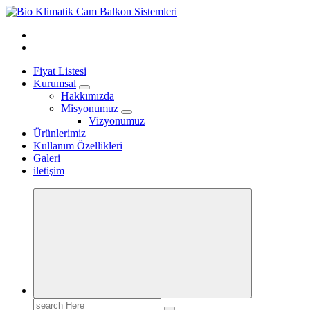
Skip
to
content
Fiyat Listesi
Kurumsal
Hakkımızda
Misyonumuz
Vizyonumuz
Ürünlerimiz
Kullanım Özellikleri
Galeri
iletişim
Search