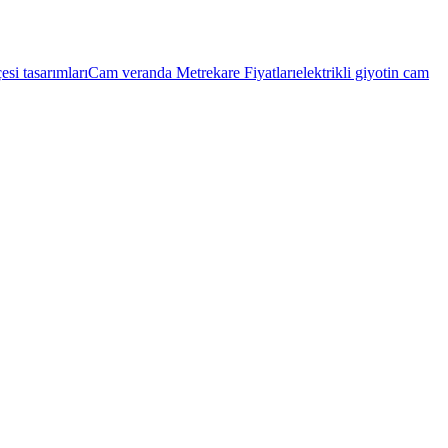
si tasarımları
Cam veranda Metrekare Fiyatları
elektrikli giyotin cam