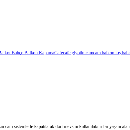
Balkon
Bahçe Balkon Kapama
Cafe
cafe giyotin cam
cam balkon kış bahçe
am sistemlerle kapatılarak dört mevsim kullanılabilir bir yaşam alanın