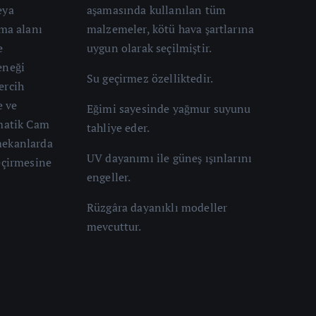
eya
aşamasında kullanılan tüm
rma alanı
malzemeler, kötü hava şartlarına
e
uygun olarak seçilmiştir.
eneği
Su geçirmez özelliktedir.
ercih
e ve
Eğimi sayesinde yağmur suyunu
omatik Cam
tahliye eder.
mekanlarda
UV dayanımı ile güneş ışınlarını
geçirmesine
engeller.
Rüzgâra dayanıklı modeller
mevcuttur.