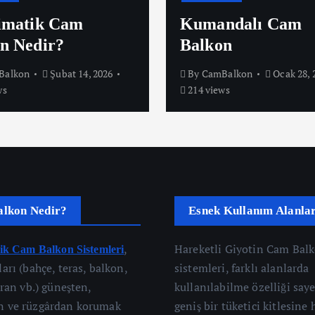
imatik Cam
Kumandalı Cam
n Nedir?
Balkon
Balkon
Şubat 14, 2026
By
CamBalkon
Ocak 28, 
ws
214 views
lkon Nedir?
Esnek Kullanım Alanlar
,
Hareketli Giyotin Cam Bal
ik Cam Balkon Sistemleri
arı (bahçe, teras, balkon,
sistemleri, farklı alanlarda
oran vb.) güneşten,
kullanılabilme özelliği say
 ve rüzgârdan korumak
geniş bir tüketici kitlesine 