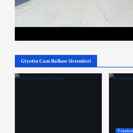
Giyotin Cam Balkon Sistemleri
Ürünler