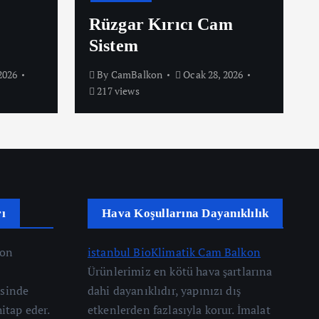
Rüzgar Kırıcı Cam
Sistem
2026
By
CamBalkon
Ocak 28, 2026
217 views
ı
Hava Koşullarına Dayanıklılık
kon
istanbul BioKlimatik Cam Balkon
Ürünlerimiz en kötü hava şartlarına
esinde
dahi dayanıklıdır, yapınızı dış
hitap eder.
etkenlerden fazlasıyla korur. İmalat