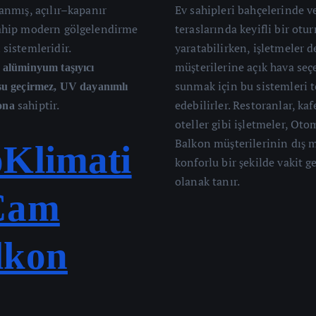
lanmış, açılır–kapanır
Ev sahipleri bahçelerinde v
sahip modern gölgelendirme
teraslarında keyifli bir otu
 sistemleridir.
yaratabilirken, işletmeler d
e
müşterilerine açık hava seç
alüminyum taşıyıcı
sunmak için bu sistemleri t
su geçirmez, UV dayanımlı
sahiptir.
edebilirler. Restoranlar, kaf
ona
oteller gibi işletmeler, Ot
Balkon müşterilerinin dış 
oKlimati
konforlu bir şekilde vakit 
olanak tanır.
Cam
lkon