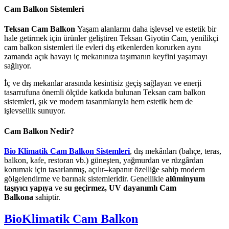
Cam Balkon Sistemleri
Teksan Cam Balkon
Yaşam alanlarını daha işlevsel ve estetik bir
hale getirmek için ürünler geliştiren Teksan Giyotin Cam, yenilikçi
cam balkon sistemleri ile evleri dış etkenlerden korurken aynı
zamanda açık havayı iç mekanınıza taşımanın keyfini yaşamayı
sağlıyor.
İç ve dış mekanlar arasında kesintisiz geçiş sağlayan ve enerji
tasarrufuna önemli ölçüde katkıda bulunan Teksan cam balkon
sistemleri, şık ve modern tasarımlarıyla hem estetik hem de
işlevsellik sunuyor.
Cam Balkon Nedir?
Bio Klimatik Cam Balkon Sistemleri
, dış mekânları (bahçe, teras,
balkon, kafe, restoran vb.) güneşten, yağmurdan ve rüzgârdan
korumak için tasarlanmış, açılır–kapanır özelliğe sahip modern
gölgelendirme ve barınak sistemleridir. Genellikle
alüminyum
taşıyıcı yapıya
ve
su geçirmez, UV dayanımlı Cam
Balkona
sahiptir.
BioKlimatik Cam Balkon