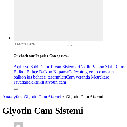
Search
for:
Or check our Popular Categories...
Açılır ve Sabit Cam Tavan Sistemleri
Akıllı Balkon
Akıllı Cam
Balkon
Bahçe Balkon Kapama
Cafe
cafe giyotin cam
cam
balkon kış bahçesi tasarımları
Cam veranda Metrekare
Fiyatları
elektrikli giyotin cam
Anasayfa
»
Giyotin Cam Sistemi
»
Giyotin Cam Sistemi
Giyotin Cam Sistemi