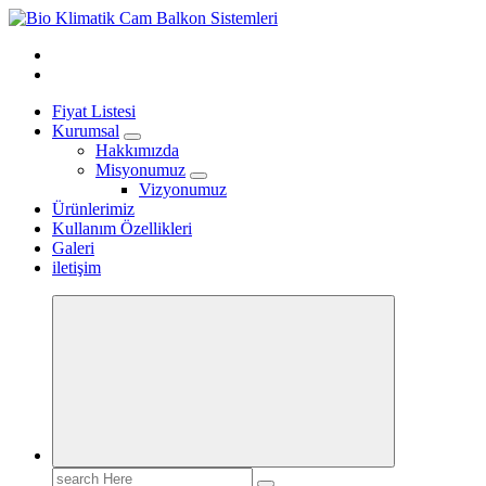
Skip
to
content
Fiyat Listesi
Kurumsal
Hakkımızda
Misyonumuz
Vizyonumuz
Ürünlerimiz
Kullanım Özellikleri
Galeri
iletişim
Search