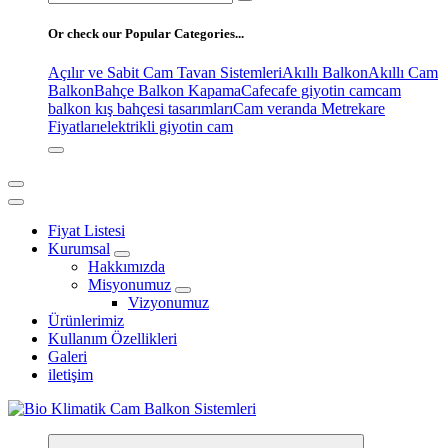
for:
Or check our Popular Categories...
Açılır ve Sabit Cam Tavan Sistemleri
Akıllı Balkon
Akıllı Cam
Balkon
Bahçe Balkon Kapama
Cafe
cafe giyotin cam
cam
balkon kış bahçesi tasarımları
Cam veranda Metrekare
Fiyatları
elektrikli giyotin cam
Fiyat Listesi
Kurumsal
Hakkımızda
Misyonumuz
Vizyonumuz
Ürünlerimiz
Kullanım Özellikleri
Galeri
iletişim