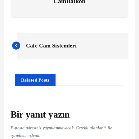
CamBalkon
Y
Cafe Cam Sistemleri
a
z
Related Posts
ı
g
e
Bir yanıt yazın
z
E-posta adresiniz yayınlanmayacak.
Gerekli alanlar
*
ile
işaretlenmişlerdir