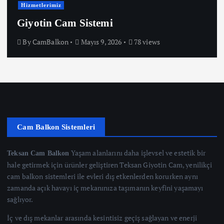
Hizmetlerimiz
Giyotin Cam Sistemi
By
CamBalkon
Mayıs 9, 2026
78 views
Cam Balkon Sistemleri
Yaşam alanlarını daha işlevsel ve estetik bir
Teksan Cam Balkon
hale getirmek için ürünler geliştiren Teksan Giyotin Cam, yenilikçi
cam balkon sistemleri ile evleri dış etkenlerden korurken aynı
zamanda açık havayı iç mekanınıza taşımanın keyfini yaşamayı
sağlıyor.
İç ve dış mekanlar arasında kesintisiz geçiş sağlayan ve enerji