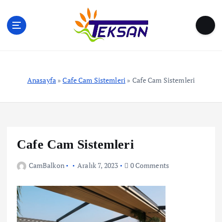
S
k
i
p
t
o
c
Anasayfa
»
Cafe Cam Sistemleri
»
Cafe Cam Sistemleri
o
n
t
e
n
t
Cafe Cam Sistemleri
CamBalkon
Aralık 7, 2023
0 Comments