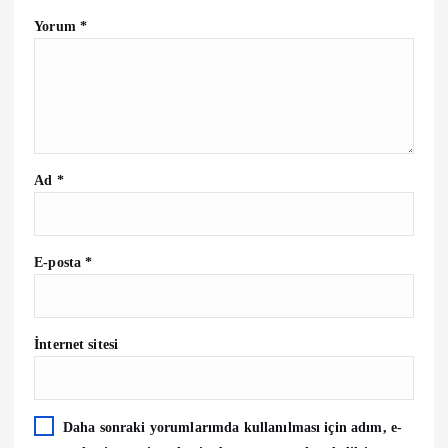
i
Yorum
*
n
m
e
Ad
*
s
i
E-posta
*
İnternet sitesi
Daha sonraki yorumlarımda kullanılması için adım, e-