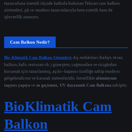
tasarrufuna önemli ölçüde katkıda bulunan Teksan cam balkon
sistemleri, şık ve modern tasarımlarıyla hem estetik hem de
işlevsellik sunuyor.
Cam Balkon Nedir?
, dış mekânları (bahçe, teras,
Bio Klimatik Cam Balkon Sistemleri
balkon, kafe, restoran vb.) güneşten, yağmurdan ve rüzgârdan
korumak için tasarlanmış, açılır–kapanır özelliğe sahip modern
gölgelendirme ve barınak sistemleridir. Genellikle
alüminyum
ve
sahiptir.
taşıyıcı yapıya
su geçirmez, UV dayanımlı Cam Balkona
BioKlimatik Cam
Balkon