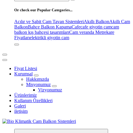
for:
Or check our Popular Categories...
Açılır ve Sabit Cam Tavan Sistemleri
Akıllı Balkon
Akıllı Cam
Balkon
Bahçe Balkon Kapama
Cafe
cafe giyotin cam
cam
balkon kış bahçesi tasarımları
Cam veranda Metrekare
Fiyatları
elektrikli giyotin cam
Fiyat Listesi
Kurumsal
Hakkımızda
Misyonumuz
Vizyonumuz
Ürünlerimiz
Kullanım Özellikleri
Galeri
iletişim