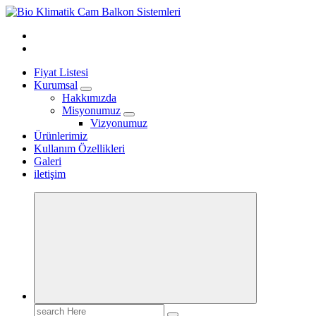
Skip
to
content
Fiyat Listesi
Kurumsal
Hakkımızda
Misyonumuz
Vizyonumuz
Ürünlerimiz
Kullanım Özellikleri
Galeri
iletişim
Search