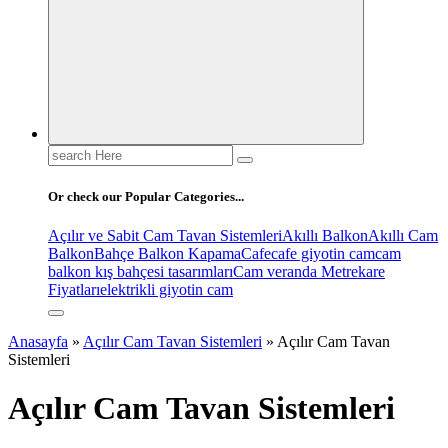
Search
for:
Or check our Popular Categories...
Açılır ve Sabit Cam Tavan Sistemleri
Akıllı Balkon
Akıllı Cam
Balkon
Bahçe Balkon Kapama
Cafe
cafe giyotin cam
cam
balkon kış bahçesi tasarımları
Cam veranda Metrekare
Fiyatları
elektrikli giyotin cam
Anasayfa
»
Açılır Cam Tavan Sistemleri
»
Açılır Cam Tavan
Sistemleri
Açılır Cam Tavan Sistemleri