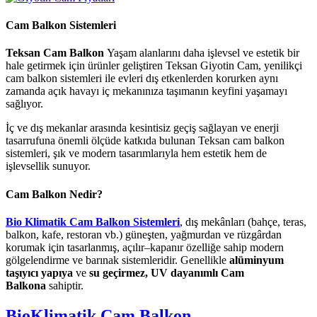
Cam Balkon Sistemleri
Teksan Cam Balkon
Yaşam alanlarını daha işlevsel ve estetik bir
hale getirmek için ürünler geliştiren Teksan Giyotin Cam, yenilikçi
cam balkon sistemleri ile evleri dış etkenlerden korurken aynı
zamanda açık havayı iç mekanınıza taşımanın keyfini yaşamayı
sağlıyor.
İç ve dış mekanlar arasında kesintisiz geçiş sağlayan ve enerji
tasarrufuna önemli ölçüde katkıda bulunan Teksan cam balkon
sistemleri, şık ve modern tasarımlarıyla hem estetik hem de
işlevsellik sunuyor.
Cam Balkon Nedir?
Bio Klimatik Cam Balkon Sistemleri
, dış mekânları (bahçe, teras,
balkon, kafe, restoran vb.) güneşten, yağmurdan ve rüzgârdan
korumak için tasarlanmış, açılır–kapanır özelliğe sahip modern
gölgelendirme ve barınak sistemleridir. Genellikle
alüminyum
taşıyıcı yapıya
ve
su geçirmez, UV dayanımlı Cam
Balkona
sahiptir.
BioKlimatik Cam Balkon